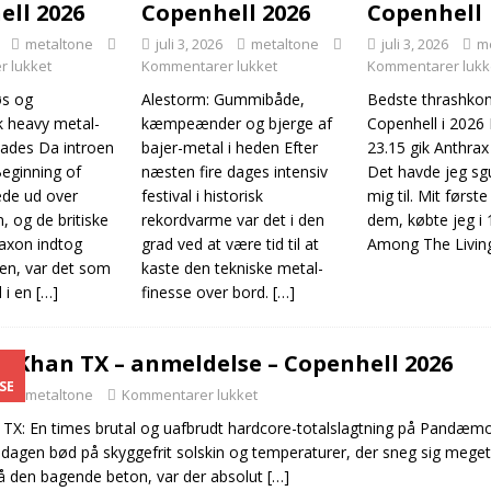
ell 2026
Copenhell 2026
Copenhell
metaltone
juli 3, 2026
metaltone
juli 3, 2026
m
 lukket
Kommentarer lukket
Kommentarer lukk
øs og
Alestorm: Gummibåde,
Bedste thrashkon
k heavy metal-
kæmpeænder og bjerge af
Copenhell i 2026 
Hades Da introen
bajer-metal i heden Efter
23.15 gik Anthrax
eginning of
næsten fire dages intensiv
Det havde jeg sg
ede ud over
festival i historisk
mig til. Mit førs
, og de britiske
rekordvarme var det i den
dem, købte jeg i 
Saxon indtog
grad ved at være tid til at
Among The Livin
en, var det som
kaste den tekniske metal-
d i en
[…]
finesse over bord.
[…]
i Khan TX – anmeldelse – Copenhell 2026
SE
metaltone
Kommentarer lukket
 TX: En times brutal og uafbrudt hardcore-totalslagtning på Pandæ
dagen bød på skyggefrit solskin og temperaturer, der sneg sig meget
å den bagende beton, var der absolut
[…]