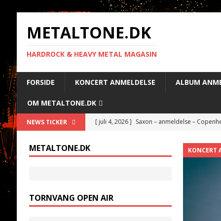
METALTONE.DK
HARDROCK & HEAVY METAL MAGASIN
FORSIDE
KONCERT ANMELDELSE
ALBUM ANME
OM METALTONE.DK
[ juli 4, 2026 ]
Saxon – anmeldelse – Copenhe
NEWS TICKER
[ juli 3, 2026 ]
Alestorm – anmeldelse – Cope
METALTONE.DK
KONCERT 
[ juli 3, 2026 ]
Anthrax – anmeldelse – Copen
[ juli 2, 2026 ]
Kublai Khan TX – anmeldelse 
[ juli 4, 2026 ]
Volbeat – anmeldelse – Copen
TORNVANG OPEN AIR