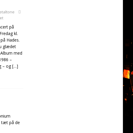
etaltone
et
cert på
Fredag kl.
 på Hades.
u glædet
te Album med
1986 –
g – og
[…]
monium
 tæt på de