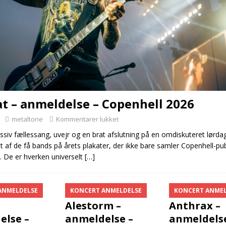
t – anmeldelse – Copenhell 2026
metaltone
Kommentarer lukket
ssiv fællessang, uvejr og en brat afslutning på en omdiskuteret lørda
et af de få bands på årets plakater, der ikke bare samler Copenhell-p
t. De er hverken universelt
[…]
ANMELDELSE
KONCERT ANMELDELSE
KONCERT ANMEL
–
Alestorm –
Anthrax –
else –
anmeldelse –
anmeldelse