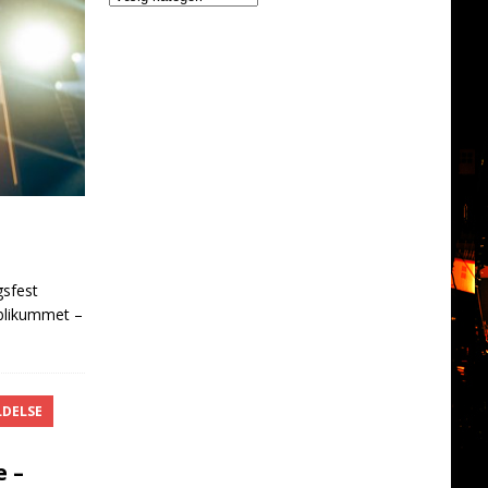
gsfest
ublikummet –
DELSE
 –