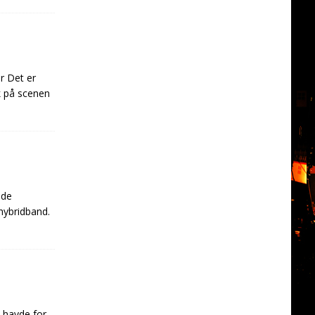
r Det er
k på scenen
 de
 hybridband.
 havde for