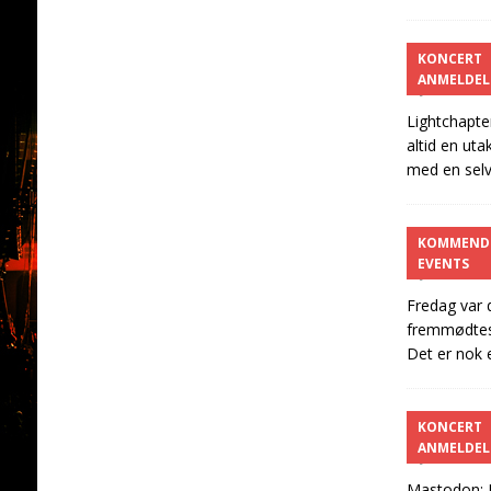
Light
KONCERT
ANMELDEL
juli 2, 2026
Lightchapte
altid en ut
med en selv
Defec
KOMMEND
EVENTS
juli 1, 2026
Fredag var 
fremmødtes 
Det er nok 
Masto
KONCERT
ANMELDEL
juni 30, 20
Mastodon: P