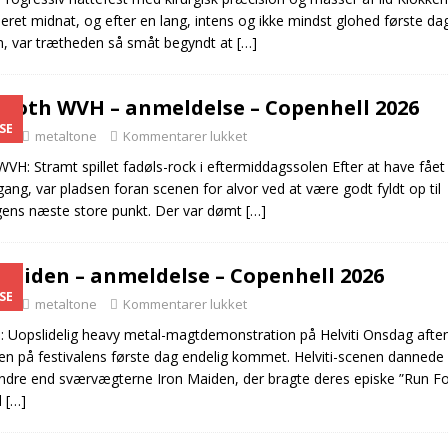
eret midnat, og efter en lang, intens og ikke mindst glohed første da
n, var trætheden så småt begyndt at
[…]
oth WVH – anmeldelse – Copenhell 2026
SE
26
metaltone
Kommentarer lukket
: Stramt spillet fadøls-rock i eftermiddagssolen Efter at have fået
 gang, var pladsen foran scenen for alvor ved at være godt fyldt op til
gens næste store punkt. Der var dømt
[…]
Maiden – anmeldelse – Copenhell 2026
SE
26
metaltone
Kommentarer lukket
: Uopslidelig heavy metal-magtdemonstration på Helviti Onsdag afte
en på festivalens første dag endelig kommet. Helviti-scenen danne
ndre end sværvægterne Iron Maiden, der bragte deres episke ”Run F
d
[…]