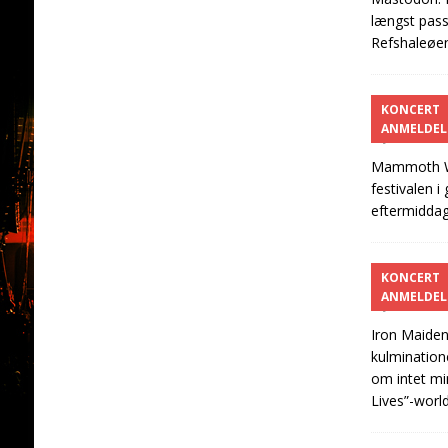
længst pass
Refshaleøe
Mamm
KONCERT
ANMELDEL
juni 30, 20
Mammoth WVH
festivalen i
eftermidda
Iron 
KONCERT
ANMELDEL
juni 30, 20
Iron Maiden
kulmination
om intet mi
Lives”-worl