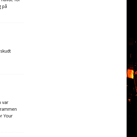
g på
 skudt
n var
de rammen
or Your