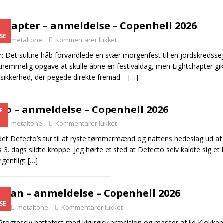
chapter – anmeldelse – Copenhell 2026
SE
metaltone
Kommentarer lukket
r: Det sultne håb forvandlede en svær morgenfest til en jordskredssej
aknemmelig opgave at skulle åbne en festivaldag, men Lightchapter gi
sikkerhed, der pegede direkte fremad –
[…]
to – anmeldelse – Copenhell 2026
E
metaltone
Kommentarer lukket
det Defecto’s tur til at ryste tømmermænd og nattens hedeslag ud af
3. dags slidte kroppe. Jeg hørte et sted at Defecto selv kaldte sig et
egentligt
[…]
dan – anmeldelse – Copenhell 2026
SE
26
metaltone
Kommentarer lukket
rogressiv nattefest med kirurgisk præcision og masser af ild Klokken