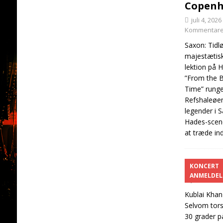
Copenh
juli 4, 2026
Kommentarer
Saxon: Tidl
majestætis
lektion på 
”From the B
Time” rung
Refshaleøen
legender i 
Hades-scen
at træde in
Kubla
KONCERT
ANMELDEL
juli 2, 2026
Kublai Khan
Selvom tors
30 grader p